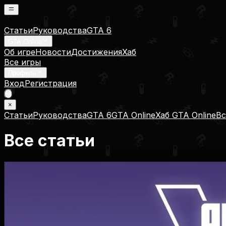
Статьи
Руководства
GTA 6
GTA Online
Об игре
Новости
Достижения
Хаб
Все игры
Профиль
Вход
Регистрация
×
Статьи
Руководства
GTA 6
GTA Online
Хаб GTA Online
Вс
Все статьи