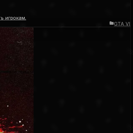
ть игрокам.
GTA VI