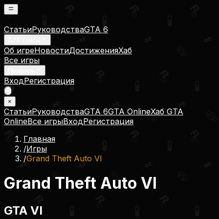
Статьи
Руководства
GTA 6
GTA Online
Об игре
Новости
Достижения
Хаб
Все игры
Профиль
Вход
Регистрация
×
Статьи
Руководства
GTA 6
GTA Online
Хаб GTA
Online
Все игры
Вход
Регистрация
Главная
/
Игры
/
Grand Theft Auto VI
Grand Theft Auto VI
GTA VI