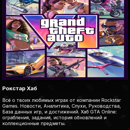
Полезные ссылки
Новости GTA 6
Даты выхода
PS5
:
19.11.2026
,
Xbox Series
:
19.11.2026
Купить игру
PlayStation Store
Xbox Store
Рокстар Хаб
Всё о твоих любимых играх от компании Rockstar
Games. Новости, Аналитика, Слухи, Руководства,
База данных игр, и достижений. Хаб GTA Online:
ограбления, задания, история обновлений и
коллекционные предметы.