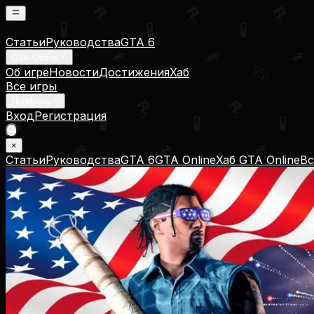
Статьи
Руководства
GTA 6
GTA Online
Об игре
Новости
Достижения
Хаб
Все игры
Профиль
Вход
Регистрация
×
Статьи
Руководства
GTA 6
GTA Online
Хаб GTA Online
Вс