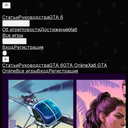
Статьи
Руководства
GTA 6
GTA Online
Об игре
Новости
Достижения
Хаб
Все игры
Профиль
Вход
Регистрация
×
Статьи
Руководства
GTA 6
GTA Online
Хаб GTA
Online
Все игры
Вход
Регистрация