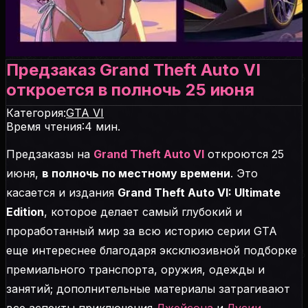
Предзаказ Grand Theft Auto VI
откроется в полночь 25 июня
Категория:
GTA VI
Время чтения:
4
мин.
Предзаказы на
Grand Theft Auto VI
откроются 25
июня,
в полночь по местному времени
. Это
касается и издания
Grand Theft Auto VI: Ultimate
Edition
, которое делает самый глубокий и
проработанный мир за всю историю серии GTA
еще интереснее благодаря эксклюзивной подборке
премиального транспорта, оружия, одежды и
занятий; дополнительные материалы затрагивают
все аспекты приключения
Джейсона
и
Лусии
.