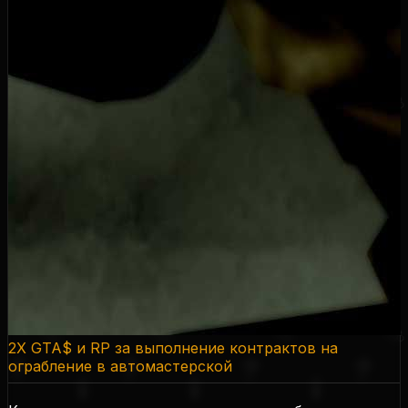
2X GTA$ и RP за выполнение контрактов на
ограбление в автомастерской