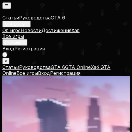
Статьи
Руководства
GTA 6
GTA Online
Об игре
Новости
Достижения
Хаб
Все игры
Профиль
Вход
Регистрация
×
Статьи
Руководства
GTA 6
GTA Online
Хаб GTA
Online
Все игры
Вход
Регистрация