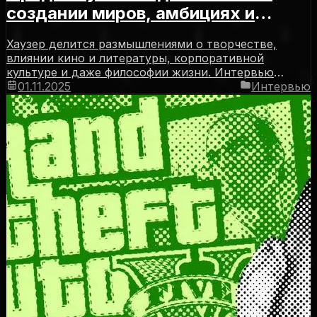
создании миров, амбициях и
будущем игр
Хаузер делится размышлениями о творчестве,
влиянии кино и литературы, корпоративной
культуре и даже философии жизни. Интервью
длится более двух часов и охватывает широкий
01.11.2025
Интервью
спектр тем — от истоков игровой индустрии до
перспектив ИИ в геймдеве.