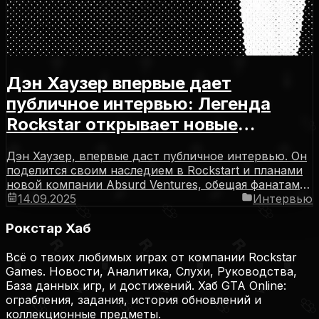
Дэн Хаузер впервые дает
публичное интервью: Легенда
Rockstar открывает новые
горизонты
Дэн Хаузер, впервые даст публичное интервью. Он
поделится своим наследием в Rockstart и планами
новой компании Absurd Ventures, обещая фанатам
уникальный взгляд на прошлое и будущее игровой
14.09.2025
Интервью
индустрии.
Рокстар Хаб
Всё о твоих любимых играх от компании Rockstar
Games. Новости, Аналитика, Слухи, Руководства,
База данных игр, и достижений. Хаб GTA Online:
ограбления, задания, история обновлений и
коллекционные предметы.