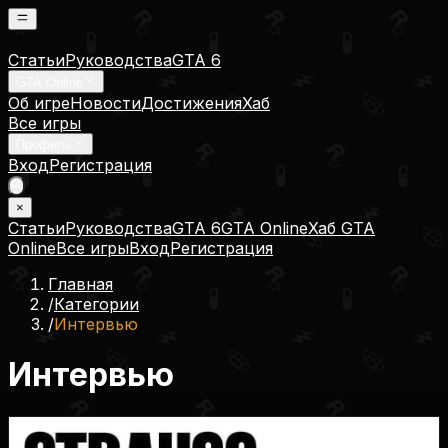
Статьи
Руководства
GTA 6
GTA Online
Об игре
Новости
Достижения
Хаб
Все игры
Профиль
Вход
Регистрация
×
Статьи
Руководства
GTA 6
GTA Online
Хаб GTA
Online
Все игры
Вход
Регистрация
Главная
/
Категории
/
Интервью
Интервью