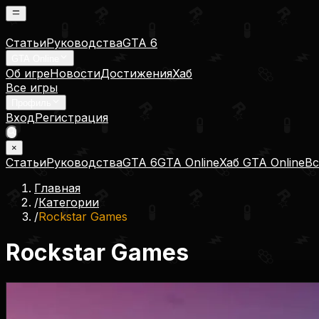
Статьи
Руководства
GTA 6
GTA Online
Об игре
Новости
Достижения
Хаб
Все игры
Профиль
Вход
Регистрация
×
Статьи
Руководства
GTA 6
GTA Online
Хаб GTA Online
Вс
Главная
/
Категории
/
Rockstar Games
Rockstar Games