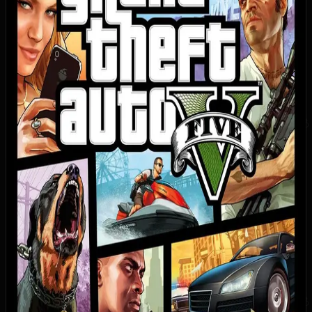
915
35
6
2
1
Купить игру