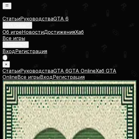
Статьи
Руководства
GTA 6
GTA Online
Об игре
Новости
Достижения
Хаб
Все игры
Профиль
Вход
Регистрация
×
Статьи
Руководства
GTA 6
GTA Online
Хаб GTA
Online
Все игры
Вход
Регистрация
Фауна Лос-Сантоса
Animal Lover