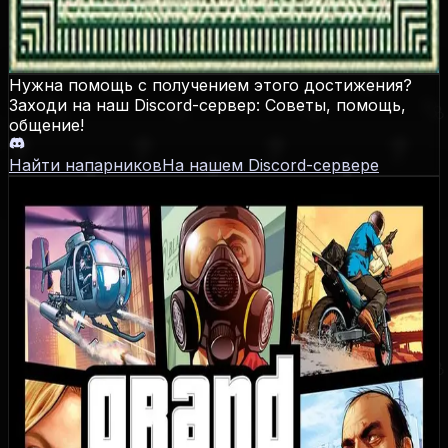
Откройте животное и зайдите им в режим
режиссера
Нужна помощь с получением этого достижения?
Заходи на наш Discord-сервер: Советы, помощь,
общение!
Найти напарников
На нашем Discord-сервере
Grand Theft Auto V
Даты выхода
PS3
:
17.09.2013
,
Xbox 360
:
17.09.2013
,
Xbox One
:
17.11.2014
,
PS4
:
18.11.2014
,
PC
:
14.04.2015
,
PS5
:
15.03.2022
,
Xbox Series
:
15.03.2022
Достижения / Трофеи