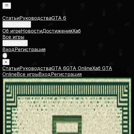
Статьи
Руководства
GTA 6
GTA Online
Об игре
Новости
Достижения
Хаб
Все игры
Профиль
Вход
Регистрация
×
Статьи
Руководства
GTA 6
GTA Online
Хаб GTA
Online
Все игры
Вход
Регистрация
Многоборец
Multi-Disciplined