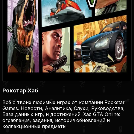
915
35
6
2
1
Купить игру
Купить на Plati.Market
Купить на Plati.Market
Купить на Plati.Market
Рокстар Хаб
Всё о твоих любимых играх от компании Rockstar
Games. Новости, Аналитика, Слухи, Руководства,
База данных игр, и достижений. Хаб GTA Online:
ограбления, задания, история обновлений и
коллекционные предметы.