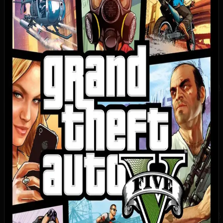
PS3
:
17.09.2013
,
Xbox 360
:
17.09.2013
,
Xbox One
:
17.11.2014
,
PS4
:
18.11.2014
,
PC
:
14.04.2015
,
PS5
:
15.03.2022
,
Xbox Series
:
15.03.2022
Достижения / Трофеи