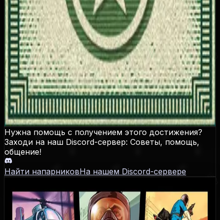
Заработать золотую медаль во всех видах хобби и
развлечений
Как разблокировать
На стрельбище (Shotting Range)
В уличных гонках (Street Races)
В гонках на воде (Sea Races)
В гонках по бездорожью (Off-Road Races)
Победив в триатлоне
В летной школе (Flight School)
Нужна помощь с получением этого достижения?
Заходи на наш Discord-сервер: Советы, помощь,
общение!
Найти напарников
На нашем Discord-сервере
Grand Theft Auto V
Даты выхода