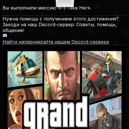
Вы выполнили миссию «I'll Take Her».
Нужна помощь с получением этого достижения?
Заходи на наш Discord-сервер: Советы, помощь,
общение!
Найти напарников
На нашем Discord-сервере
Grand Theft Auto IV
Даты выхода
PS3
:
29.04.2008
,
Xbox 360
:
29.04.2008
,
PC
:
02.12.2008
,
Xbox One
:
09.02.2017
Достижения / Трофеи