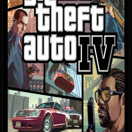
1000
41
5
3
1
Купить игру
Купить на Plati.Market