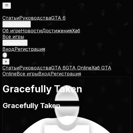
Статьи
Руководства
GTA 6
GTA Online
Об игре
Новости
Достижения
Хаб
Все игры
Профиль
Вход
Регистрация
×
Статьи
Руководства
GTA 6
GTA Online
Хаб GTA
Online
Все игры
Вход
Регистрация
Gracefully Taken
Gracefully Taken