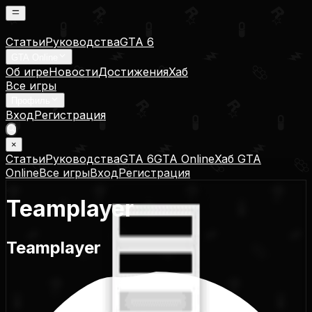
Статьи
Руководства
GTA 6
GTA Online
Об игре
Новости
Достижения
Хаб
Все игры
Профиль
Вход
Регистрация
×
Статьи
Руководства
GTA 6
GTA Online
Хаб GTA
Online
Все игры
Вход
Регистрация
Teamplayer
Teamplayer