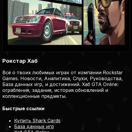
1000
41
5
3
1
Купить игру
Купить на Plati.Market
Купить на Plati.Market
Купить на Plati.Market
Рокстар Хаб
Всё о твоих любимых играх от компании Rockstar
Games. Новости, Аналитика, Слухи, Руководства,
База данных игр, и достижений. Хаб GTA Online:
ограбления, задания, история обновлений и
коллекционные предметы.
Быстрые ссылки
Купить Shark Cards
База данных игр