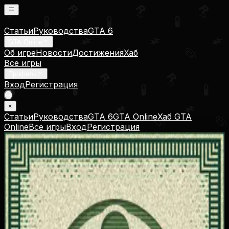
Статьи
Руководства
GTA 6
GTA Online
Об игре
Новости
Достижения
Хаб
Все игры
Профиль
Вход
Регистрация
×
Статьи
Руководства
GTA 6
GTA Online
Хаб GTA
Online
Все игры
Вход
Регистрация
Неуязвимый
Can't Touch This