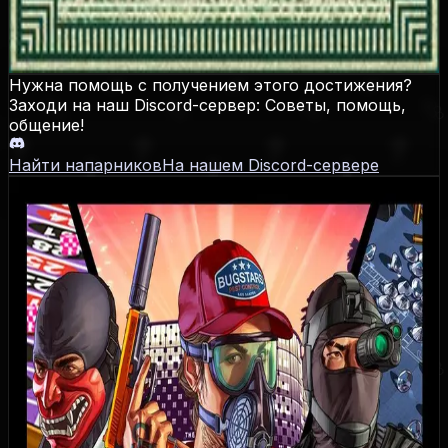
GTA Online: выполнить завершающую операцию
ограбления, не получив урона
Нужна помощь с получением этого достижения?
Заходи на наш Discord-сервер: Советы, помощь,
общение!
Найти напарников
На нашем Discord-сервере
Grand Theft Auto Online
Даты выхода
PS3
:
01.10.2013
,
Xbox 360
:
01.10.2013
,
PS4
:
18.11.2014
,
Xbox One
:
18.11.2014
,
PC
:
14.04.2015
,
PS5
:
15.03.2022
,
Xbox Series
:
15.03.2022
Достижения / Трофеи