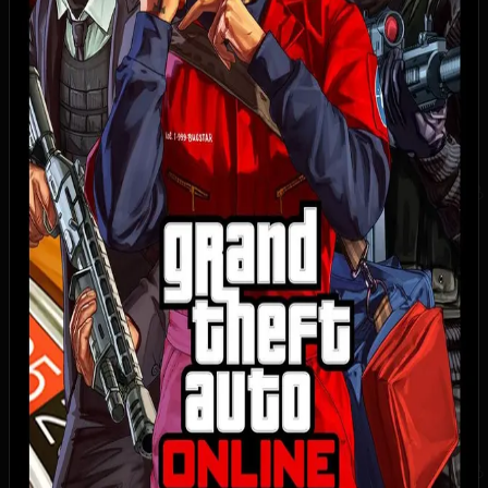
835
24
9
1
0
Купить игру