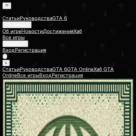
Статьи
Руководства
GTA 6
GTA Online
Об игре
Новости
Достижения
Хаб
Все игры
Профиль
Вход
Регистрация
×
Статьи
Руководства
GTA 6
GTA Online
Хаб GTA
Online
Все игры
Вход
Регистрация
В начале пути
Getting Started