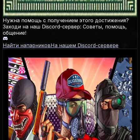
GTA Online: организуйте ограбление «Судный день»
Нужна помощь с получением этого достижения?
Заходи на наш Discord-сервер: Советы, помощь,
общение!
Найти напарников
На нашем Discord-сервере
Grand Theft Auto Online
Даты выхода
PS3
:
01.10.2013
,
Xbox 360
:
01.10.2013
,
PS4
:
18.11.2014
,
Xbox One
:
18.11.2014
,
PC
:
14.04.2015
,
PS5
:
15.03.2022
,
Xbox Series
:
15.03.2022
Достижения / Трофеи