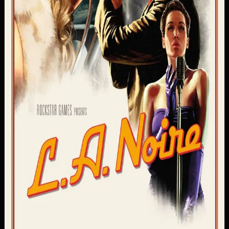
1500
44
10
8
1
Купить игру