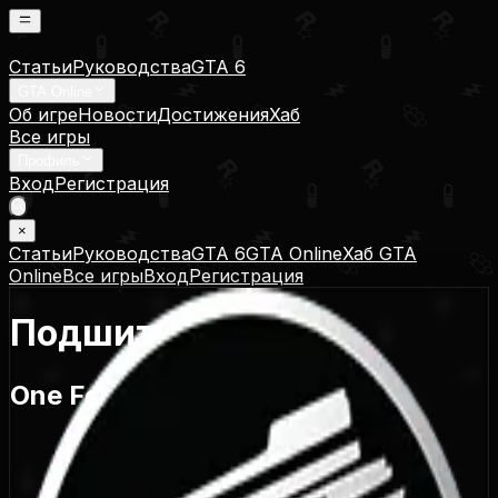
Статьи
Руководства
GTA 6
GTA Online
Об игре
Новости
Достижения
Хаб
Все игры
Профиль
Вход
Регистрация
×
Статьи
Руководства
GTA 6
GTA Online
Хаб GTA
Online
Все игры
Вход
Регистрация
Подшить к делу!
One For The File