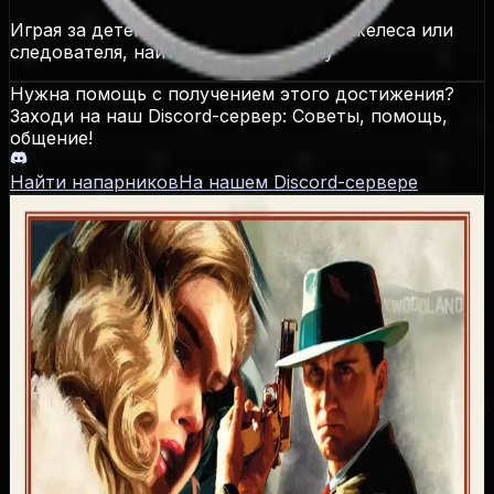
Играя за детектива полиции Лос-Анджелеса или
следователя, найти и изучить улику
Нужна помощь с получением этого достижения?
Заходи на наш Discord-сервер: Советы, помощь,
общение!
Найти напарников
На нашем Discord-сервере
L.A. Noire
Даты выхода
PS3
:
17.05.2011
,
Xbox 360
:
17.05.2011
,
PC
:
08.11.2011
,
PS4
:
14.11.2017
,
Xbox One
:
14.11.2017
,
Nintendo Switch 1
:
14.11.2017
Достижения / Трофеи