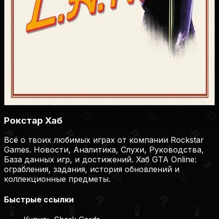
1500
44
10
8
1
Купить игру
Купить на Plati.Market
Купить на Plati.Market
Купить на Plati.Market
Рокстар Хаб
Всё о твоих любимых играх от компании Rockstar
Games. Новости, Аналитика, Слухи, Руководства,
База данных игр, и достижений. Хаб GTA Online:
ограбления, задания, история обновлений и
коллекционные предметы.
Быстрые ссылки