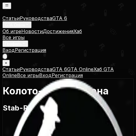
Статьи
Руководства
GTA 6
GTA Online
Об игре
Новости
Достижения
Хаб
Все игры
Профиль
Вход
Регистрация
×
Статьи
Руководства
GTA 6
GTA Online
Хаб GTA
Online
Все игры
Вход
Регистрация
Колото-резаная рана
Stab-Rite