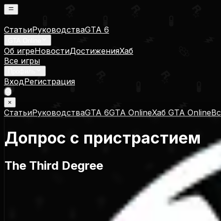
Статьи
Руководства
GTA 6
GTA Online
Об игре
Новости
Достижения
Хаб
Все игры
Профиль
Вход
Регистрация
×
Статьи
Руководства
GTA 6
GTA Online
Хаб GTA Online
Вс
Допрос с пристрастием
The Third Degree