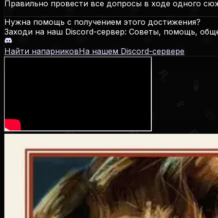
Правильно провести все допросы в ходе одного сю
Нужна помощь с получением этого достижения?
Заходи на наш Discord-сервер: Советы, помощь, общ
Найти напарников
На нашем Discord-сервере
L.A. Noire
Даты выхода
PS3
:
17.05.2011
,
Xbox 360
:
17.05.2011
,
PC
:
08.11.2011
,
PS4
:
Достижения / Трофеи