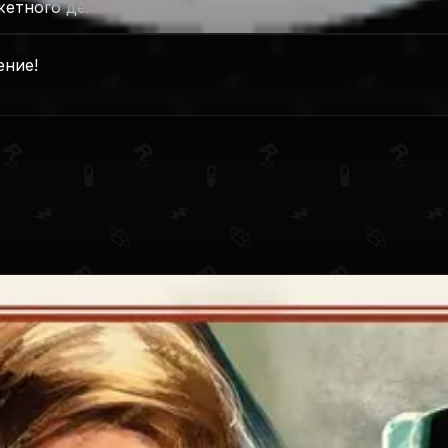
жетного дела
ение!
14.11.2017
,
Xbox One
:
14.11.2017
,
Nintendo Switch 1
:
14.11.201