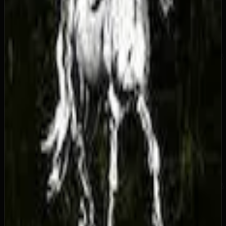
Выполните поручение «На коне бледном».
Как разблокировать
Всего в игре пятьдесят уровней, от вас потребуется
играть в различных сетевых режимах. Ачивмент
достаточно сложный и его получение почти
полностью зависит от уровня вашего мастерства.
Опыт начисляется за убийство других игроков,
выполнение различных заданий и другие сетевые
действия. Ниже приведено сколько опыта
требуется на каждый уровень.
10 ранг -
8.910 XP
20 ранг -
42.810 XP
30 ранг -
106.710 XP
40 ранг -
203.910 XP
50 ранг -
337.110 XP
По мере того как вы будите получать уровни вам
будут открываться новое оружие, лошади, режимы
игры, сетевые вызовы и вызовы для режима