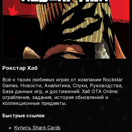
960
30
11
3
1
Купить игру
Купить на Plati.Market
Купить на Plati.Market
Купить на Plati.Market
Рокстар Хаб
Всё о твоих любимых играх от компании Rockstar
Games. Новости, Аналитика, Слухи, Руководства,
База данных игр, и достижений. Хаб GTA Online:
ограбления, задания, история обновлений и
коллекционные предметы.
Быстрые ссылки
Купить Shark Cards