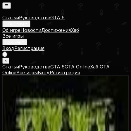
Статьи
Руководства
GTA 6
GTA Online
Об игре
Новости
Достижения
Хаб
Все игры
Профиль
Вход
Регистрация
×
Статьи
Руководства
GTA 6
GTA Online
Хаб GTA
Online
Все игры
Вход
Регистрация
Все встало на свои места
All's Right With the World