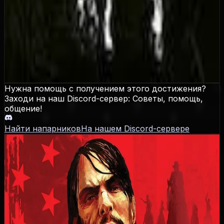
свободной игры. Просто играйте и вы достаточно
быстро получите нужный уровень. Достаточно
быстрым способом получения уровней является
уничтожение логов банд, если вы будите
уничтожать их в одиночку, в закрытом матче, то за
каждое логово, вам начисляя от 1500 до 3000
единиц опыта.
Нужна помощь с получением этого достижения?
Заходи на наш Discord-сервер: Советы, помощь,
общение!
Найти напарников
На нашем Discord-сервере
Red Dead Redemption
Даты выхода
PS3
:
18.05.2010
,
Xbox 360
:
18.05.2010
,
PS4
:
17.08.2023
,
Xbox One
:
17.08.2023
,
Nintendo Switch 1
:
17.08.2023
,
PC
:
29.10.2024
,
PS5
:
02.12.2025
,
Xbox Series
: