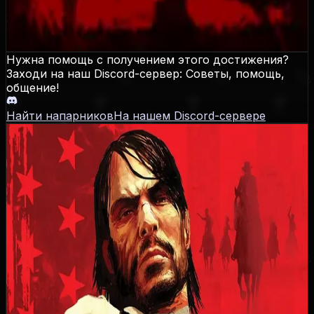
Зачистите бандитские логова в Тамблвиде и
Тесоро-Асули.
Нужна помощь с получением этого достижения?
Заходи на наш Discord-сервер: Советы, помощь,
общение!
Найти напарников
На нашем Discord-сервере
Red Dead Redemption
Даты выхода
PS3
:
18.05.2010
,
Xbox 360
:
18.05.2010
,
PS4
:
17.08.2023
,
Xbox One
:
17.08.2023
,
Nintendo Switch 1
:
17.08.2023
,
PC
:
29.10.2024
,
PS5
:
02.12.2025
,
Xbox Series
:
02.12.2025
,
Nintendo Switch 2
:
02.12.2025
Достижения / Трофеи