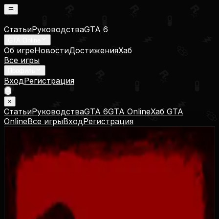
Статьи
Руководства
GTA 6
GTA Online
Об игре
Новости
Достижения
Хаб
Все игры
Профиль
Вход
Регистрация
×
Статьи
Руководства
GTA 6
GTA Online
Хаб GTA
Online
Все игры
Вход
Регистрация
Злые духи
Evil Spirits