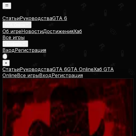
Статьи
Руководства
GTA 6
GTA Online
Об игре
Новости
Достижения
Хаб
Все игры
Профиль
Вход
Регистрация
×
Статьи
Руководства
GTA 6
GTA Online
Хаб GTA
Online
Все игры
Вход
Регистрация
Принарядился!
He Cleans Up Well!