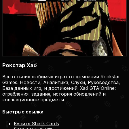
960
30
11
3
1
Купить игру
Купить на Plati.Market
Купить на Plati.Market
Купить на Plati.Market
Рокстар Хаб
Всё о твоих любимых играх от компании Rockstar
Games. Новости, Аналитика, Слухи, Руководства,
База данных игр, и достижений. Хаб GTA Online:
ограбления, задания, история обновлений и
коллекционные предметы.
Быстрые ссылки
Купить Shark Cards