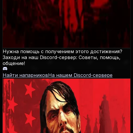
Раздобудьте элегантный костюм.
Как разблокировать
Приобретается он в
Thieves' Landing
- делаете
покупки в Tailor (на карте ножнички).
Нужна помощь с получением этого достижения?
Заходи на наш Discord-сервер: Советы, помощь,
общение!
Найти напарников
На нашем Discord-сервере
Red Dead Redemption
Даты выхода
PS3
:
18.05.2010
,
Xbox 360
:
18.05.2010
,
PS4
:
17.08.2023
,
Xbox One
:
17.08.2023
,
Nintendo Switch 1
:
17.08.2023
,
PC
:
29.10.2024
,
PS5
:
02.12.2025
,
Xbox Series
:
02.12.2025
,
Nintendo Switch 2
:
02.12.2025