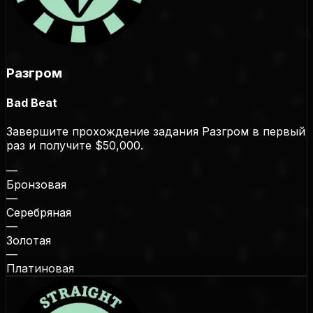
Разгром
Bad Beat
Завершите прохождение задания Разгром в первый
раз и получите $50,000.
—
Бронзовая
—
Серебряная
—
Золотая
—
Платиновая