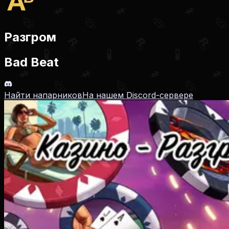
Разгром
Bad Beat
Найти напарников
На нашем Discord-сервере