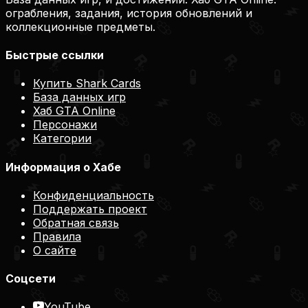
ограбления, задания, история обновлений и
коллекционные предметы.
Быстрые ссылки
Купить Shark Cards
База данных игр
Хаб GTA Online
Персонажи
Категории
Информация о Хабе
Конфиденциальность
Поддержать проект
Обратная связь
Правила
О сайте
Соцсети
YouTube