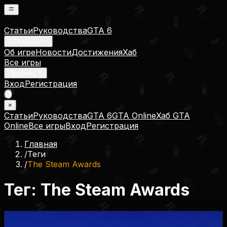
Статьи
Руководства
GTA 6
GTA Online
Об игре
Новости
Достижения
Хаб
Все игры
Профиль
Вход
Регистрация
×
Статьи
Руководства
GTA 6
GTA Online
Хаб GTA
Online
Все игры
Вход
Регистрация
Главная
/
Теги
/
The Steam Awards
Тег:
The Steam Awards