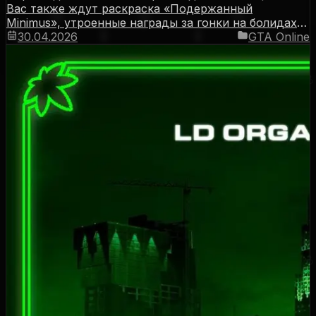
Вас также ждут раскраска «Подержанный
Minimus», утроенные награды за гонки на болидах и
многое другое
30.04.2026
GTA Online