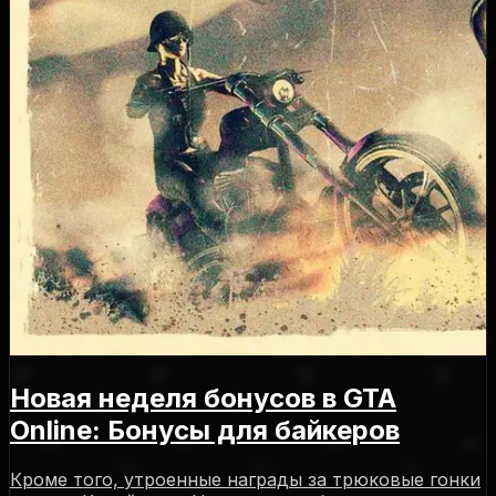
Новая неделя бонусов в GTA
Online: Бонусы для байкеров
Кроме того, утроенные награды за трюковые гонки