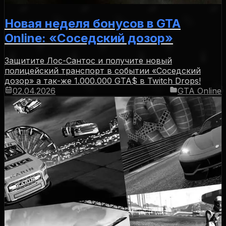
Новая неделя бонусов в GTA
Online: «Соседский дозор»
Защитите Лос-Сантос и получите новый
полицейский транспорт в событии «Соседский
дозор» а так-же 1.000.000 GTA$ в Twitch Drops!
02.04.2026
GTA Online