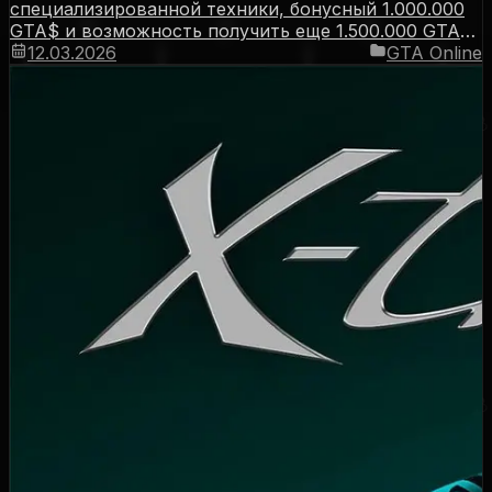
специализированной техники, бонусный 1.000.000
GTA$ и возможность получить еще 1.500.000 GTA$
в течении трёх недель и другое
12.03.2026
GTA Online