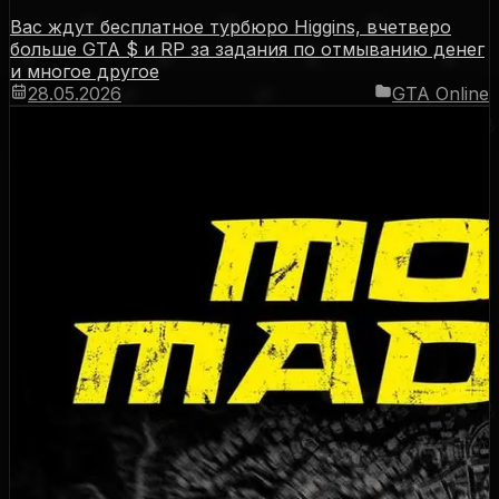
Вас ждут бесплатное турбюро Higgins, вчетверо
больше GTA $ и RP за задания по отмыванию денег
и многое другое
28.05.2026
GTA Online