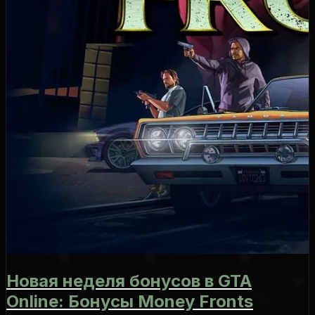
Новая неделя бонусов в GTA
Online: Бонусы Money Fronts