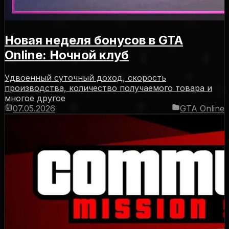
Новая неделя бонусов в GTA
Online: Ночной клуб
Удвоенный суточный доход, скорость
производства, количество получаемого товара и
многое другое
07.05.2026
GTA Online