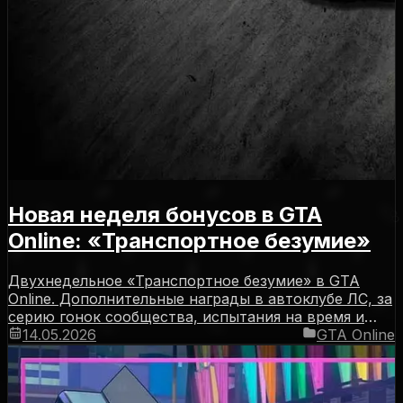
Новая неделя бонусов в GTA
Online: «Транспортное безумие»
Двухнедельное «Транспортное безумие» в GTA
Online. Дополнительные награды в автоклубе ЛС, за
серию гонок сообщества, испытания на время и
многое другое
14.05.2026
GTA Online