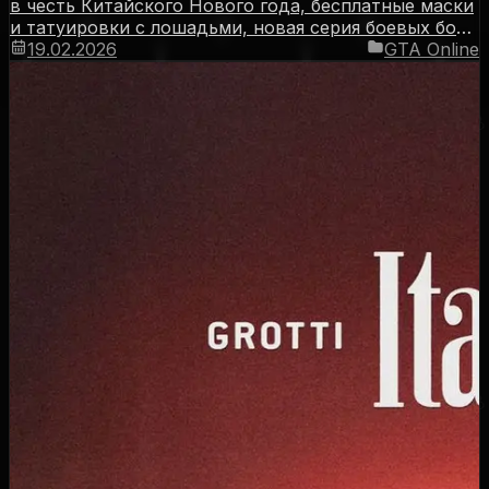
в честь Китайского Нового года, бесплатные маски
и татуировки с лошадьми, новая серия боевых боев
для сообщества и многое другое.
19.02.2026
GTA Online