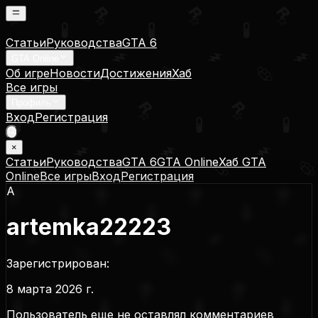
Статьи
Руководства
GTA 6
GTA Online
Об игре
Новости
Достижения
Хаб
Все игры
Профиль
Вход
Регистрация
×
Статьи
Руководства
GTA 6
GTA Online
Хаб GTA
Online
Все игры
Вход
Регистрация
A
artemka22223
Зарегистрирован:
8 марта 2026 г.
Пользователь еще не оставлял комментариев