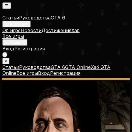
Статьи
Руководства
GTA 6
GTA Online
Об игре
Новости
Достижения
Хаб
Все игры
Профиль
Вход
Регистрация
×
Статьи
Руководства
GTA 6
GTA Online
Хаб GTA
Online
Все игры
Вход
Регистрация