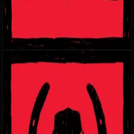
10
Бронзовый
Вместе мы сила
/
Strength in Numbers
Red Dead Online: завершить задание в свободном
режиме не покидая отряда минимум из 2 человек