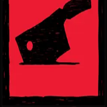
10
Бронзовый