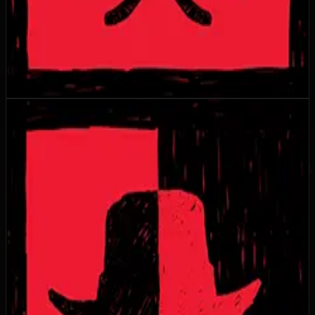
20
Бронзовый
Все средства хороши
/
All's Fair
Red Dead Online: помешать вражескому отряду
выполнить задание в свободном режиме