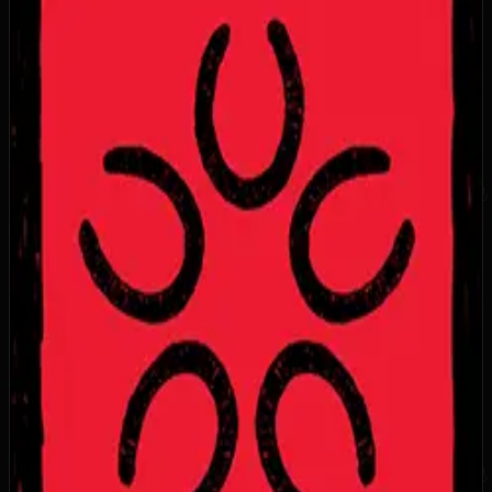
/
Horses for Courses
Red Dead Online: стать хозяином 5 лошадей
(одновременно)