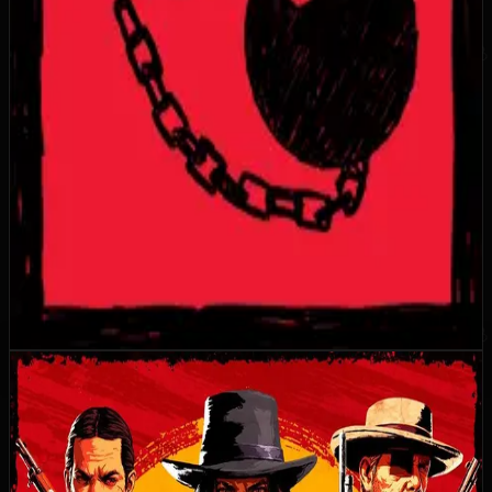
5
Бронзовый
Red Dead Online
Даты выхода
PS4
:
15.05.2019
,
Xbox One
:
15.05.2019
,
PC
:
15.11.2019