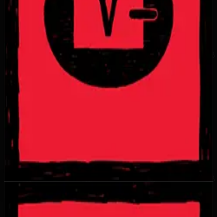
20
Бронзовый
Лошадиный энтузиазм