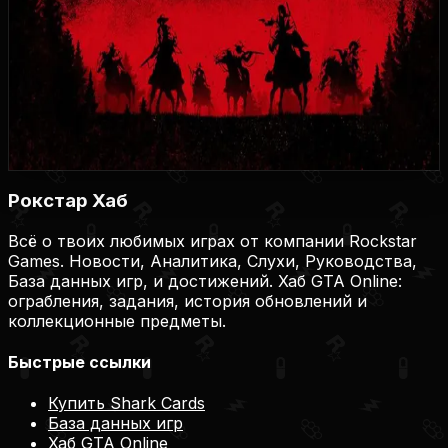
320
16
0
1
0
Купить игру
Купить на Plati.Market
Купить на Plati.Market
Рокстар Хаб
Всё о твоих любимых играх от компании Rockstar
Games. Новости, Аналитика, Слухи, Руководства,
База данных игр, и достижений. Хаб GTA Online:
ограбления, задания, история обновлений и
коллекционные предметы.
Быстрые ссылки
Купить Shark Cards
База данных игр
Хаб GTA Online