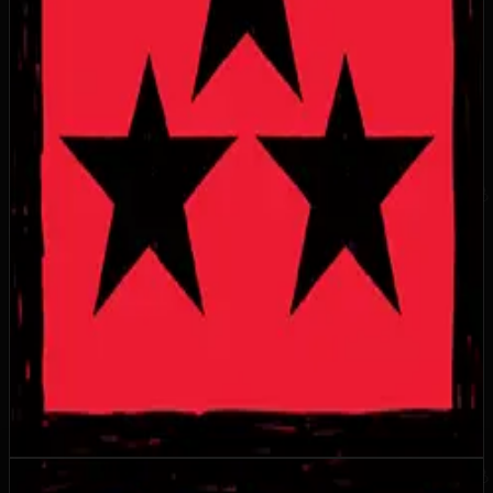
30
Бронзовый