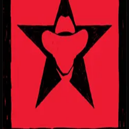
Red Dead Online: достигнуть 10 уровня