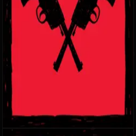
10
Бронзовый